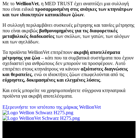
Με το
WellionVet
, η MED TRUST έχει αναπτύξει μια συλλογή
που είναι ειδικά
προσαρμοσμένη στις ανάγκες των κτηνιάτρων
και των ιδιοκτητών κατοικίδιων ζώων
.
Η συλλογή περιλαμβάνει συσκευές μέτρησης και ταινίες μέτρησης
που είναι ακριβώς
βαθμονομημένες για τις διαφορετικές
μεταβολικές διαδικασίες
των σκύλων, των γατών, των αλόγων
και των αγελάδων.
Τα προϊόντα WellionVet επιτρέπουν
ακριβή αποτελέσματα
μέτρησης για ζώα
– κάτι που τα συμβατικά συστήματα που έχουν
σχεδιαστεί για ανθρώπους δεν μπορούν να προσφέρουν. Αυτό
επιτρέπει στους κτηνιάτρους να κάνουν
αξιόπιστες διαγνώσεις
και θεραπείες
, ενώ οι ιδιοκτήτες ζώων επωφελούνται από τις
εύχρηστες, δοκιμασμένες και ελεγμένες λύσεις
.
Και εσείς μπορείτε να χρησιμοποιήσετε σύγχρονα κτηνιατρικά
προϊόντα για ακριβή αποτελέσματα.
Εξερευνήστε τον ιστότοπο της μάρκας WellionVet
Η MED TRUST είναι ο ικανός συνεργάτης σας στον τομέα της