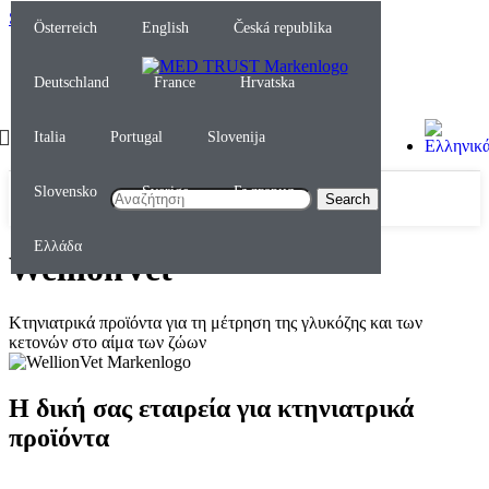
Skip to navigation
Skip to main content
Österreich
English
Česká republika
Deutschland
France
Hrvatska
Italia
Portugal
Slovenija
Slovensko
Sverige
България
Search
Ελλάδα
WellionVet
Κτηνιατρικά προϊόντα για τη μέτρηση της γλυκόζης και των
κετονών στο αίμα των ζώων
Η δική σας εταιρεία για κτηνιατρικά
προϊόντα