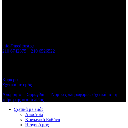
υγείας, με ελληνική ομάδα και τοπικό κέντρο εξυπηρέτησης
πελατών. Ταυτόχρονα, ανήκουμε σε μια αυστριακή οικογενειακή
επιχείρηση με μεγάλη εμπειρία στην κατασκευή υψηλής ποιότητας
προϊόντων για τον διαβήτη και την υγεία ανθρώπων και ζώων.
ΕΠΙΚΟΙΝΩΝΙΑ
info@medtrust.gr
210 6742375
–
210 6526522
ΓΡΗΓΟΡΕΣ ΣΥΝΔΕΣΕΙΣ
Καριέρα
Σχετικά με εμάς
Απόρρητο
Σφραγίδα
Νομικές πληροφορίες σχετικά με τη
χρήση της ιστοσελίδας
Σχετικά με εμάς
Αποστολή
Κοινωνική Ευθύνη
Η αγορά μας